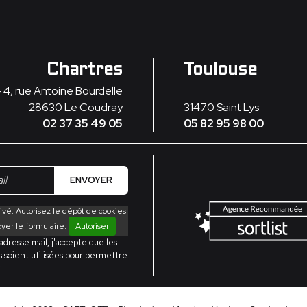
Chartres
Toulouse
- 4, rue Antoine Bourdelle
28630
Le Coudray
31470
Saint Lys
02 37 35 49 05
05 82 95 98 00
ENVOYER
vé. Autorisez le dépôt de cookies
oyer le formulaire.
Autoriser
resse mail, j'accepte que les
s soient utilisées pour permettre
.