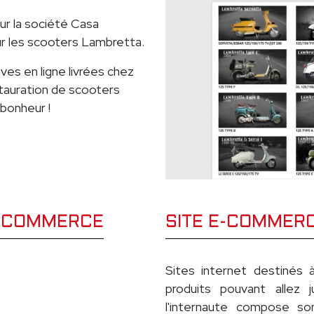
r la société Casa
r les scooters Lambretta.
es en ligne livrées chez
stauration de scooters
bonheur !
E-COMMERCE
SITE E-COMMER
Sites internet destinés 
produits pouvant allez j
l'internaute compose so