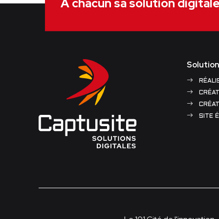
À chacun sa solution digital
Solution
RÉALI
CRÉAT
CRÉAT
SITE 