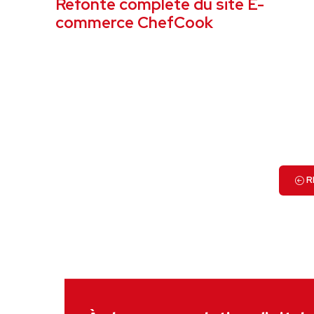
Refonte complète du site E-
commerce ChefCook
VOIR LE PROJET
R