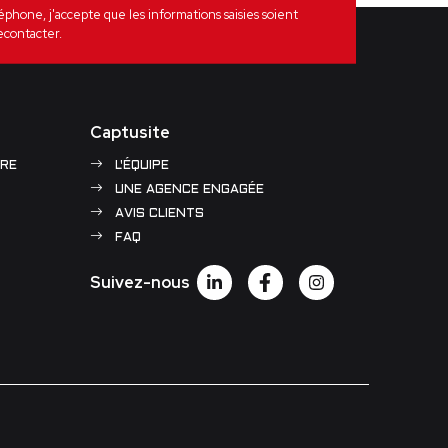
one, j'accepte que les informations saisies soient
econtacter.
Captusite
RE
L'ÉQUIPE
UNE AGENCE ENGAGÉE
AVIS CLIENTS
FAQ
Suivez-nous