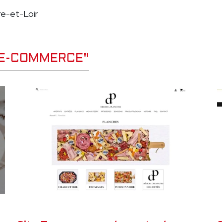
e-et-Loir
E E-COMMERCE"
CE
DÉCEMBRE 2024
SITE E-COMMERCE
D