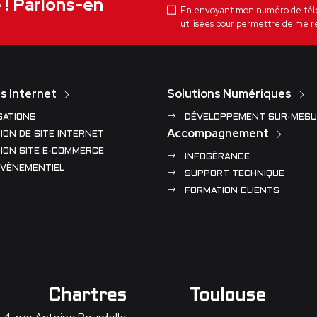
e ! Parlons-en
En envoyant mon numéro de téléph
utilisées pour permettre de me r
s Internet
Solutions Numériques
SATIONS
DÉVELOPPEMENT SUR-MESU
Accompagnement
ION DE SITE INTERNET
ION SITE E-COMMERCE
INFOGÉRANCE
ÉVÈNEMENTIEL
SUPPORT TECHNIQUE
FORMATION CLIENTS
Chartres
Toulouse