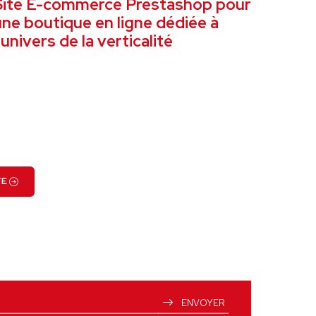
Site E-commerce Prestashop pour
une boutique en ligne dédiée à
’univers de la verticalité
VOIR LE PROJET
TE
ENVOYER