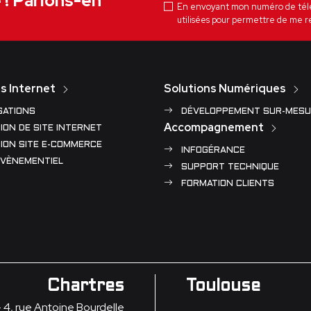
e ! Parlons-en
En envoyant mon numéro de téléph
utilisées pour permettre de me r
s Internet
Solutions Numériques
SATIONS
DÉVELOPPEMENT SUR-MESU
Accompagnement
ION DE SITE INTERNET
ION SITE E-COMMERCE
INFOGÉRANCE
ÉVÈNEMENTIEL
SUPPORT TECHNIQUE
FORMATION CLIENTS
Chartres
Toulouse
- 4, rue Antoine Bourdelle