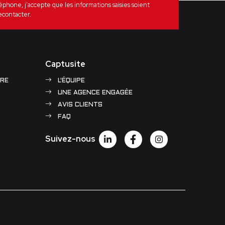
one, j'accepte que les informations saisies soient
econtacter.
Captusite
RE
L'ÉQUIPE
UNE AGENCE ENGAGÉE
AVIS CLIENTS
FAQ
Suivez-nous