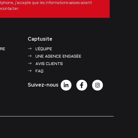
one, j'accepte que les informations saisies soient
econtacter.
Captusite
RE
L'ÉQUIPE
UNE AGENCE ENGAGÉE
AVIS CLIENTS
FAQ
Suivez-nous