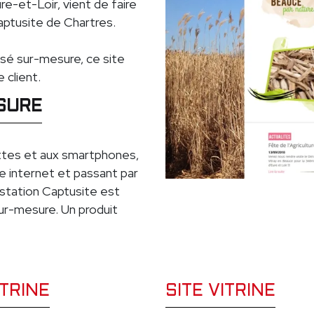
e-et-Loir, vient de faire
aptusite de Chartres.
isé sur-mesure, ce site
 client.
ESURE
ttes et aux smartphones,
e internet et passant par
restation Captusite est
ur-mesure. Un produit
ITRINE
SITE VITRINE