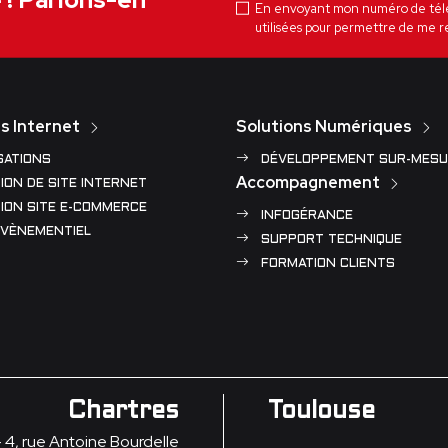
En envoyant mon numéro de téléph
utilisées pour permettre de me r
s Internet
Solutions Numériques
SATIONS
DÉVELOPPEMENT SUR-MESU
Accompagnement
ION DE SITE INTERNET
ION SITE E-COMMERCE
INFOGÉRANCE
ÉVÈNEMENTIEL
SUPPORT TECHNIQUE
FORMATION CLIENTS
Chartres
Toulouse
- 4, rue Antoine Bourdelle