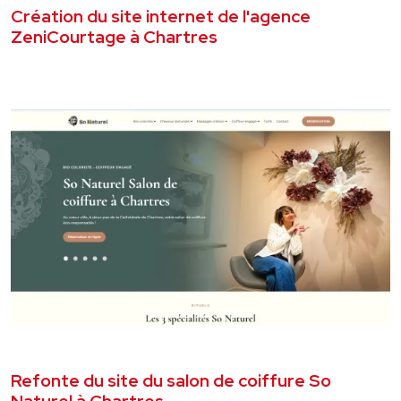
Création du site internet de l'agence
ZeniCourtage à Chartres
VOIR LE PROJET
AVRIL 2026
SITE VITRINE
Refonte du site du salon de coiffure So