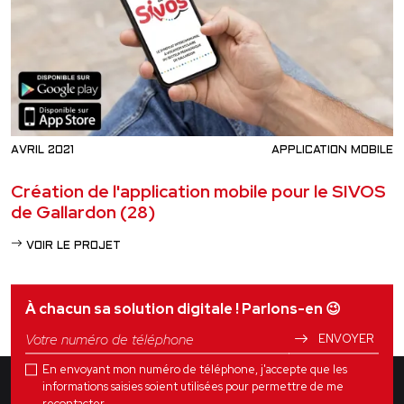
AVRIL 2021
APPLICATION MOBILE
Création de l'application mobile pour le SIVOS
de Gallardon (28)
VOIR LE PROJET
À chacun sa solution digitale ! Parlons-en
😉
ENVOYER
En envoyant mon numéro de téléphone, j'accepte que les
informations saisies soient utilisées pour permettre de me
recontacter.