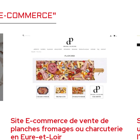
E E-COMMERCE"
CE
DÉCEMBRE 2024
SITE E-COMMERCE
D
Site E-commerce de vente de
planches fromages ou charcuterie
en Eure-et-Loir
l