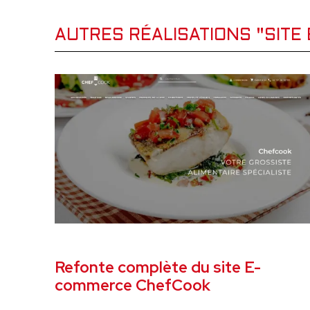
AUTRES RÉALISATIONS "SIT
FÉVRIER 2025
SITE E-COMMER
Refonte complète du site E-
commerce ChefCook