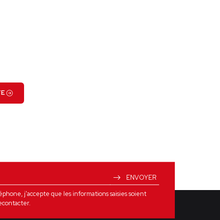
VOIR LE PROJET
TE
ENVOYER
one, j'accepte que les informations saisies soient
econtacter.