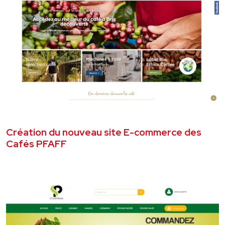
AOÛT 2022
SITE E-COMMERCE
Création du nouveau site E-commerce des
Cafés PFAFF
VOIR LE PROJET