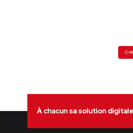
R
À chacun sa solution digital