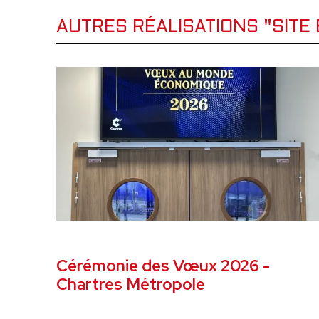
AUTRES RÉALISATIONS "SITE 
JANVIER 2026
SITE ET OUTIL ÉVÉNEMENTI
Cérémonie des Vœux 2026 -
Chartres Métropole
VOIR LE PROJET