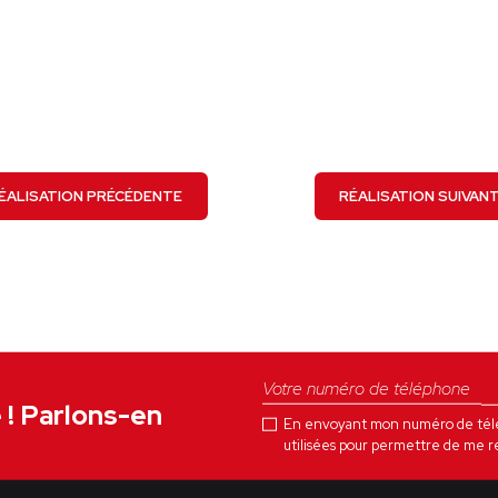
VOIR LE PROJET
ÉALISATION PRÉCÉDENTE
RÉALISATION SUIVAN
e ! Parlons-en
En envoyant mon numéro de téléph
utilisées pour permettre de me r