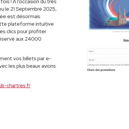
fois ! À l’occasion du très
ieu le 21 Septembre 2025,
risée est désormais
tte plateforme intuitive
s clics pour profiter
réservé aux 24000
ent vos billets par e-
ec les plus beaux avions
!
lub-chartres.fr
L